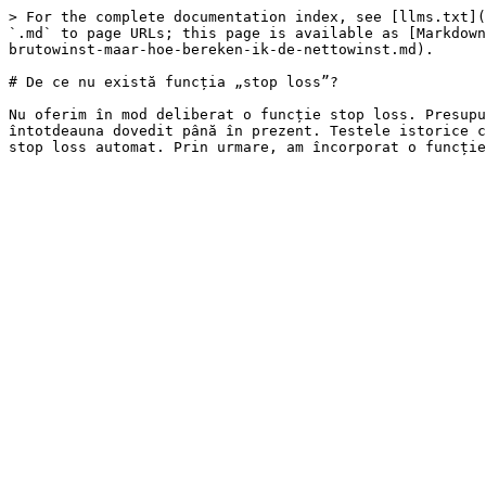
> For the complete documentation index, see [llms.txt](
`.md` to page URLs; this page is available as [Markdown
brutowinst-maar-hoe-bereken-ik-de-nettowinst.md).

# De ce nu există funcția „stop loss”?

Nu oferim în mod deliberat o funcție stop loss. Presupu
întotdeauna dovedit până în prezent. Testele istorice c